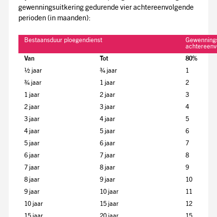
gewenningsuitkering gedurende vier achtereenvolgende
perioden (in maanden):
Bestaansduur ploegendienst
Gewennings
achtereenv
Van
Tot
80%
½ jaar
¾ jaar
1
¾ jaar
1 jaar
2
1 jaar
2 jaar
3
2 jaar
3 jaar
4
3 jaar
4 jaar
5
4 jaar
5 jaar
6
5 jaar
6 jaar
7
6 jaar
7 jaar
8
7 jaar
8 jaar
9
8 jaar
9 jaar
10
9 jaar
10 jaar
11
10 jaar
15 jaar
12
15 jaar
20 jaar
15